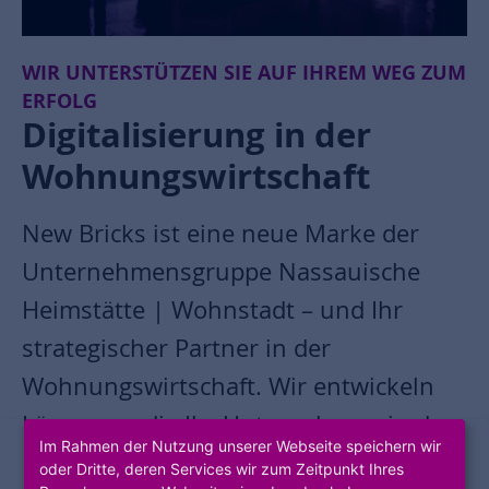
WIR UNTERSTÜTZEN SIE AUF IHREM WEG ZUM
ERFOLG
Digitalisierung in der
Wohnungswirtschaft
New Bricks ist eine neue Marke der
Unternehmensgruppe Nassauische
Heimstätte | Wohnstadt – und Ihr
strategischer Partner in der
Wohnungswirtschaft. Wir entwickeln
Lösungen, die Ihr Unternehmen in der
Im Rahmen der Nutzung unserer Webseite speichern wir
Digitalisierung voranbringen.
oder Dritte, deren Services wir zum Zeitpunkt Ihres