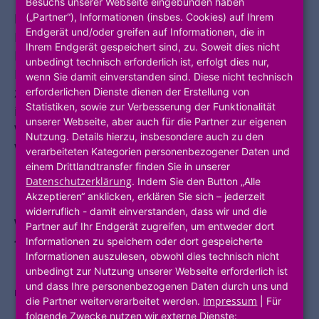
Besuchs unserer Webseite eingebunden haben
Immer im Fokus:
innovative und digitale
(„Partner“), Informationen (insbes. Cookies) auf Ihrem
Endgerät und/oder greifen auf Informationen, die in
Lösungen, passgenau auf Ihr Unternehmen und
Ihrem Endgerät gespeichert sind, zu. Soweit dies nicht
Ihre Geschäftsprozesse zugeschnitten. Unseren
unbedingt technisch erforderlich ist, erfolgt dies nur,
Kunden bieten wir innovative und
wenn Sie damit einverstanden sind. Diese nicht technisch
zukunftsfähige Lösungen in Kombination mit
erforderlichen Dienste dienen der Erstellung von
Statistiken, sowie zur Verbesserung der Funktionalität
individuellem Know-how – aus der
unserer Webseite, aber auch für die Partner zur eigenen
Wohnungswirtschaft für die
Nutzung. Details hierzu, insbesondere auch zu den
Wohnungswirtschaft.
verarbeiteten Kategorien personenbezogener Daten und
einem Drittlandtransfer finden Sie in unserer
Datenschutzerklärung
. Indem Sie den Button „Alle
Akzeptieren“ anklicken, erklären Sie sich – jederzeit
widerruflich - damit einverstanden, dass wir und die
Warum sind wir der richtige Partner
Partner auf Ihr Endgerät zugreifen, um entweder dort
für Ihren Digitalisierungsprozess?
Informationen zu speichern oder dort gespeicherte
Informationen auszulesen, obwohl dies technisch nicht
unbedingt zur Nutzung unserer Webseite erforderlich ist
und dass Ihre personenbezogenen Daten durch uns und
Als Wohnungsunternehmen haben wir
Impressum
die Partner weiterverarbeitet werden.
| Für
dieselben Herausforderungen vor der Brust:
folgende Zwecke nutzen wir externe Dienste: